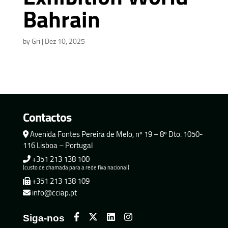
Bahrain
by
Gri
|
Dez 10, 2025
Contactos
Avenida Fontes Pereira de Melo, nº 19 – 8º Dto. 1050-
116 Lisboa – Portugal
+351 213 138 100
(custo de chamada para a rede fixa nacional)
+351 213 138 109
info@cciap.pt
Siga-nos