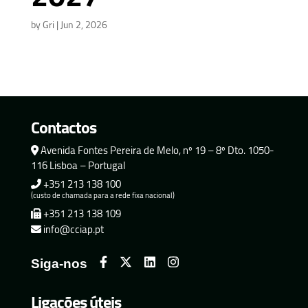
by
Gri
|
Jun 2, 2026
Contactos
Avenida Fontes Pereira de Melo, nº 19 – 8º Dto. 1050-
116 Lisboa – Portugal
+351 213 138 100
(custo de chamada para a rede fixa nacional)
+351 213 138 109
info@cciap.pt
Siga-nos
Ligações úteis