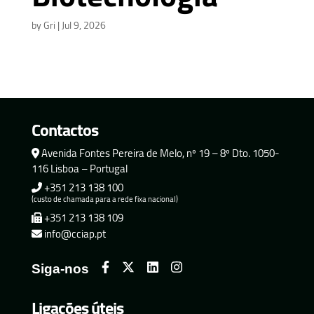
by
Gri
|
Jul 9, 2026
Contactos
Avenida Fontes Pereira de Melo, nº 19 – 8º Dto. 1050-
116 Lisboa – Portugal
+351 213 138 100
(custo de chamada para a rede fixa nacional)
+351 213 138 109
info@cciap.pt
Siga-nos
Ligações úteis