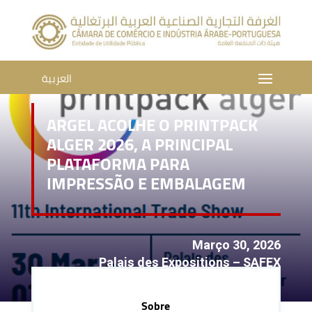
العربية
ARGEL ACOLHE O PRINTPACK
ALGER 2026, A PRINCIPAL
PLATAFORMA PARA
IMPRESSÃO E EMBALAGEM
Março 30, 2026
Palais des Expositions – SAFEX
Sobre