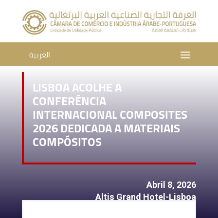
العربية
LISBOA ACOLHE A
CONFERÊNCIA
INTERNACIONAL COMPOSITES
2026 DEDICADA A MATERIAIS
COMPÓSITOS
Abril 8, 2026
Altis Grand Hotel-Lisboa