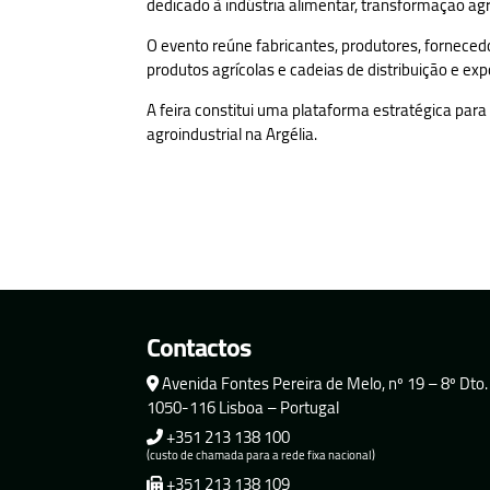
dedicado à indústria alimentar, transformação agr
O evento reúne fabricantes, produtores, forneced
produtos agrícolas e cadeias de distribuição e ex
A feira constitui uma plataforma estratégica par
agroindustrial na Argélia.
Contactos
Avenida Fontes Pereira de Melo, nº 19 – 8º Dto.
1050-116 Lisboa – Portugal
+351 213 138 100
(custo de chamada para a rede fixa nacional)
+351 213 138 109