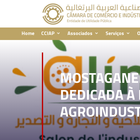
Home
CCIAP
Associados
Serviços
O
MOSTAGANEM
DEDICADA À
AGROINDUST