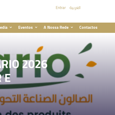
Entrar
العربية
edia
Eventos
A Nossa Rede
Contactos
RIO 2026
 E