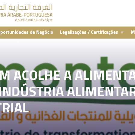
portunidades de Negócio
Legalizações / Certificações
M
 ACOLHE A ALIMENTA
 INDÚSTRIA ALIMENTAR
RIAL