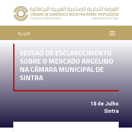
العربية
SESSÃO DE ESCLARECIMENTO
SOBRE O MERCADO ARGELINO
NA CÂMARA MUNICIPAL DE
SINTRA
18 de Julho
Sintra