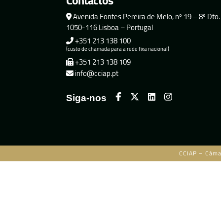
Contactos
Avenida Fontes Pereira de Melo, nº 19 – 8º Dto.
1050-116 Lisboa – Portugal
+351 213 138 100
(custo de chamada para a rede fixa nacional)
+351 213 138 109
info@cciap.pt
Siga-nos
CCIAP – Câma