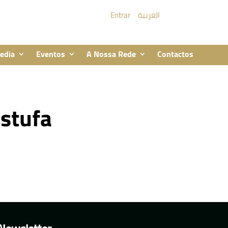
Entrar
العربية
edia
Eventos
A Nossa Rede
Contactos
estufa