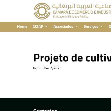
Home
CCIAP
Associados
Serviços
O
Projeto de culti
by
Gri
|
Dez 2, 2025