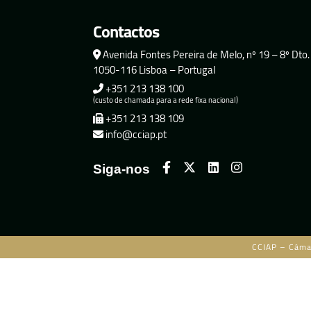
Contactos
Avenida Fontes Pereira de Melo, nº 19 – 8º Dto.
1050-116 Lisboa – Portugal
+351 213 138 100
(custo de chamada para a rede fixa nacional)
+351 213 138 109
info@cciap.pt
Siga-nos
CCIAP – Câma