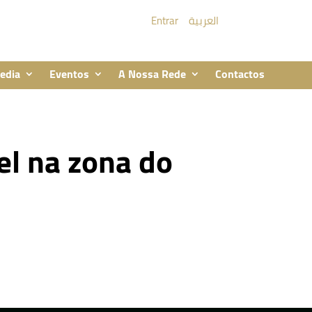
Entrar
العربية
edia
Eventos
A Nossa Rede
Contactos
el na zona do