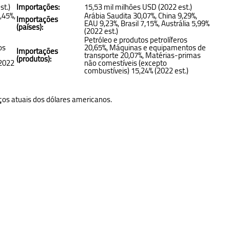
st.)
Importações:
15,53 mil milhões USD (2022 est.)
,45%,
Arábia Saudita 30,07%, China 9,29%,
Importações
o
EAU 9,23%, Brasil 7,15%, Austrália 5,99%
(países):
(2022 est.)
,
Petróleo e produtos petrolíferos
os
20,65%, Máquinas e equipamentos de
Importações
transporte 20,07%, Matérias-primas
(produtos):
(2022
não comestíveis (excepto
combustíveis) 15,24% (2022 est.)
os atuais dos dólares americanos.