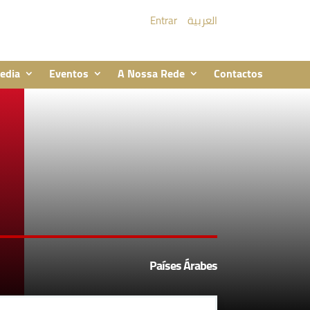
Entrar
العربية
edia
Eventos
A Nossa Rede
Contactos
Países Árabes