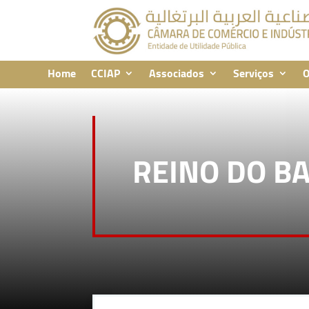
Home
CCIAP
Associados
Serviços
O
REINO DO B