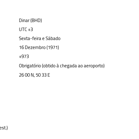
Dinar (BHD)
UTC +3
Sexta-feira e Sábado
16 Dezembro (1971)
+973
Obrigatório (obtido à chegada ao aeroporto)
26 00 N, 50 33 E
est.)