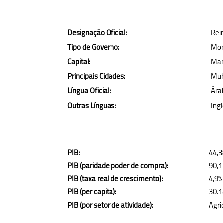
Designação Oficial:
Rei
Tipo de Governo:
Mon
Capital:
Ma
Principais Cidades:
Muh
Língua Oficial:
Ára
Outras Línguas:
Ingl
PIB:
44,3
PIB (paridade poder de compra):
90,1
PIB (taxa real de crescimento):
4,9%
PIB (per capita):
30.1
PIB (por setor de atividade):
Agri