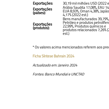
Exportações:
30,19 mil milhões USD (2022 e
Arábia Saudita 17,08%, EAU 14
Exportações
EUA 8,93%, Oman 4,38%, Japã
(países):
4,17% (2022 est.)
Bens manufacturados 39,79%
Petróleo e produtos petrolífer
Exportações
22,99%, Produtos químicos e
(produtos):
produtos relacionados 7,26% 
est.)
* Os valores acima mencionados referem aos preç
Ficha Síntese Bahrain 2024
Actualizado em: Janeiro 2024
Fontes: Banco Mundial e UNCTAD