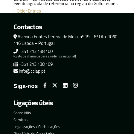
evento agrícola de referência na região do Golfo reúne...
« Older Entries
Contactos
Avenida Fontes Pereira de Melo, nº 19 – 8º Dto. 1050-
116 Lisboa – Portugal
+351 213 138 100
(custo de chamada para a rede fixa nacional)
+351 213 138 109
info@cciap.pt
Siga-nos
Ligações úteis
Sobre Nós
Serviços
Legalizações / Certificações
Directório de Associados