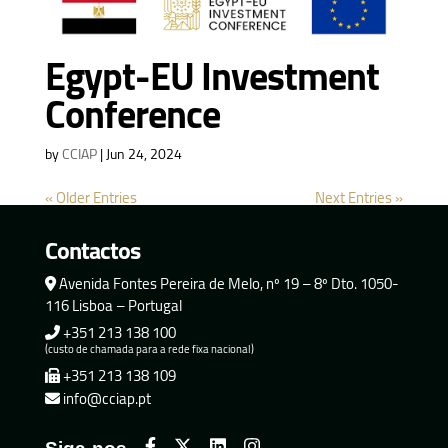
Egypt-EU Investment
Conference
by
CCIAP
|
Jun 24, 2024
« Older Entries
Next Entries »
Contactos
Avenida Fontes Pereira de Melo, nº 19 – 8º Dto. 1050-
116 Lisboa – Portugal
+351 213 138 100
(custo de chamada para a rede fixa nacional)
+351 213 138 109
info@cciap.pt